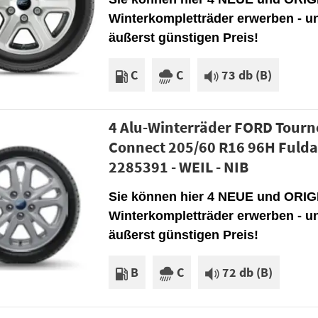
Winterkompletträder erwerben - u
äußerst günstigen Preis!
C
C
73 db (B)
4 Alu-Winterräder FORD Tourn
Connect 205/60 R16 96H Fuld
2285391 - WEIL - NIB
Sie können hier 4 NEUE und ORIG
Winterkompletträder erwerben - u
äußerst günstigen Preis!
B
C
72 db (B)