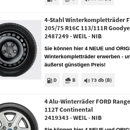
4-Stahl Winterkompletträder 
205/75 R16C 113/111R Goodye
2487249 - WEIL - NIB
Sie können hier 4 NEUE und ORI
Winterkompletträder erwerben - u
äußerst günstigen Preis!
D
B
73 db (B)
4 Alu-Winterräder FORD Range
112T Continental
2419343 - WEIL - NIB
Sie können hier 4 NEUE und ORIG