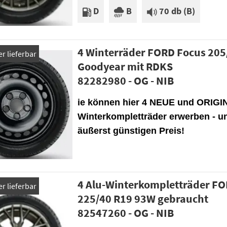
D
B
70 db (B)
4 Winterräder FORD Focus 205
r lieferbar
Goodyear mit RDKS
82282980 - OG - NIB
ie können hier 4 NEUE und ORIGI
Winterkompletträder erwerben - u
äußerst günstigen Preis!
4 Alu-Winterkompletträder F
r lieferbar
225/40 R19 93W gebraucht
82547260 - OG - NIB