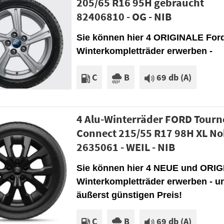
205/65 R16 95H gebraucht
82406810 - OG - NIB
Sie können hier 4 ORIGINALE Ford
Winterkompletträder erwerben -
C
B
69 db (A)
4 Alu-Winterräder FORD Tourn
Connect 215/55 R17 98H XL No
2635061 - WEIL - NIB
Sie können hier 4 NEUE und ORIG
Winterkompletträder erwerben - u
äußerst günstigen Preis!
C
B
69 db (A)