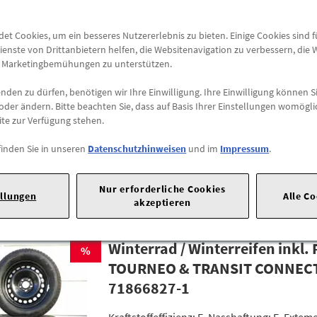
t Cookies, um ein besseres Nutzererlebnis zu bieten. Einige Cookies sind 
ienste von Drittanbietern helfen, die Websitenavigation zu verbessern, die
4 Winterräder / Winterreifen in
e Marketingbemühungen zu unterstützen.
%
FORD TOURNEO & TRANSIT CO
den zu dürfen, benötigen wir Ihre Einwilligung. Ihre Einwilligung können Si
R16 96H Kleber mit RDKS
oder ändern. Bitte beachten Sie, dass auf Basis Ihrer Einstellungen womögli
71923845
ite zur Verfügung stehen.
finden Sie in unseren
Datenschutzhinweisen
und im
Impressum
.
Kraftstoffeffizienz: C, Nasshaftung: C, Exte
Klasse 1, 72dB
Nur erforderliche Cookies
ellungen
Alle C
akzeptieren
Winterrad / Winterreifen inkl.
%
TOURNEO & TRANSIT CONNECT
71866827-1