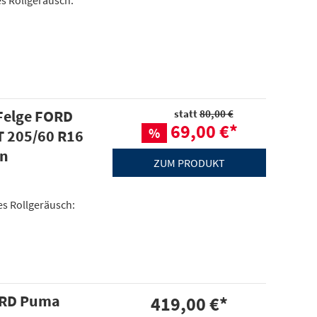
es Rollgeräusch:
 Felge FORD
statt
80,00 €
69,00 €
*
%
 205/60 R16
en
ZUM PRODUKT
mes Rollgeräusch:
ORD Puma
419,00 €
*