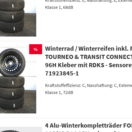
Kraftstoffeffizienz: E, Nasshaftung: E, Extem
Klasse 1, 68dB
Winterrad / Winterreifen inkl.
%
TOURNEO & TRANSIT CONNECT
96H Kleber mit RDKS - Sensor
71923845-1
Kraftstoffeffizienz: C, Nasshaftung: C, Exte
Klasse 1, 72dB
4 Alu-Winterkompletträder F