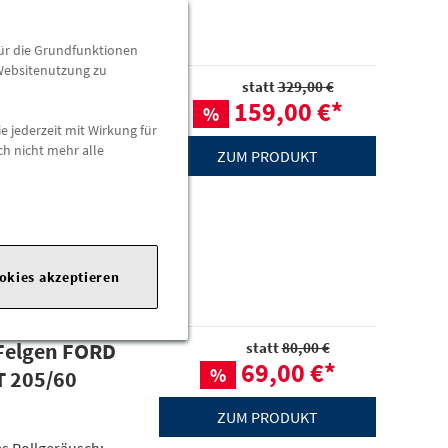
für die Grundfunktionen
 Websitenutzung zu
kl. Felgen
statt
329,00 €
159,00 €
*
%
NNECT 205/60
e jederzeit mit Wirkung für
ch nicht mehr alle
ZUM PRODUKT
mes Rollgeräusch:
ookies akzeptieren
 Felgen FORD
statt
80,00 €
69,00 €
*
%
 205/60
ZUM PRODUKT