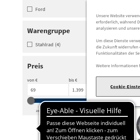
Ford
Unsere Website verwende
erforderlich, während D
analysieren und unser
Warengruppe
Um diese Dienste verwen
Stahlrad
(
4
)
die Zukunft widerrufen 
Funktionalitäten der Se
Preis
Weitere Informationen 
von €
bis €
Cookie-Einst
200
400
600
800
1.000
1.200