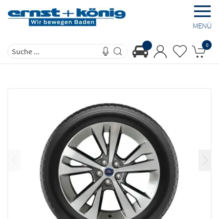
MENÜ
0