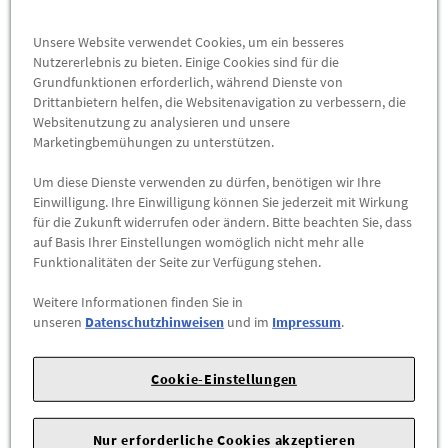
Abholbar an
diesen Standorten
Unsere Website verwendet Cookies, um ein besseres
-
+
Nutzererlebnis zu bieten. Einige Cookies sind für die
Grundfunktionen erforderlich, während Dienste von
Max. Bestellmenge:
1
Drittanbietern helfen, die Websitenavigation zu verbessern, die
Websitenutzung zu analysieren und unsere
ZUM WARENKORB HINZUFÜGEN
Marketingbemühungen zu unterstützen.
Um diese Dienste verwenden zu dürfen, benötigen wir Ihre
C
C
73 db (B)
Einwilligung. Ihre Einwilligung können Sie jederzeit mit Wirkung
für die Zukunft widerrufen oder ändern. Bitte beachten Sie, dass
EU-REIFENLABEL
auf Basis Ihrer Einstellungen womöglich nicht mehr alle
Funktionalitäten der Seite zur Verfügung stehen.
DATENBLATT
Weitere Informationen finden Sie in
unseren
Datenschutzhinweisen
und im
Impressum
.
Herstellerangaben:
FORD-Werke GmbH |
Henry-Ford-Straße
1 |
50735 Köln |
Tel: 022199992999 |
E-Mail:
kunden@ford.com
|
Webseite:
https://www.ford.de
Cookie-Einstellungen
Sie können hier 4 NEUE und ORIGINALE Ford
Nur erforderliche Cookies akzeptieren