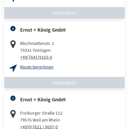
MEHR INFOS
6
Ernst + König GmbH
Blochmattenstr. 1
79331
Teningen
+49(7641)9163-0
Route berechnen
MEHR INFOS
7
Ernst + König GmbH
Freiburger Straße 112
79576
Weil am Rhein
+49(0)7621 / 9697-0