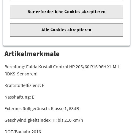
passen, helfen wir Ihnen gerne weiter.
Senden Sie uns einfach die Fahrgestellnummer Ihres
Nur erforderliche Cookies akzeptieren
Fahrzeugs und wir überprüfen es für Sie.
Alle Cookies akzeptieren
HINWEIS: Es handelt sich um ein Beispielbild!!
SchwarzeStahlfelge, aber anderer Reifen.
Artikelmerkmale
Bereifung: Fulda Kristall Control HP 205/60 R16 96H XL Mit
RDKS-Sensoren!
Kraftstoffeffizienz: E
Nasshaftung: E
Externes Rollgeräusch: Klasse 1, 68dB
Geschwindigkeitsindex: H: bis 210 km/h
DOT/Baujahr 2016