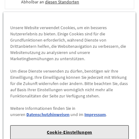
Abholbar an
diesen Standorten
-
+
Unsere Website verwendet Cookies, um ein besseres
Max. Bestellmenge:
4
Nutzererlebnis zu bieten. Einige Cookies sind für die
ZUM WARENKORB HINZUFÜGEN
Grundfunktionen erforderlich, während Dienste von
Drittanbietern helfen, die Websitenavigation zu verbessern, die
Websitenutzung zu analysieren und unsere
Herstellerangaben:
FORD-Werke GmbH |
Henry-Ford-Straße
Marketingbemühungen zu unterstützen.
1 |
50735 Köln |
Tel: 022199992999 |
E-Mail:
Um diese Dienste verwenden zu dürfen, benötigen wir Ihre
kunden@ford.com
|
Webseite:
https://www.ford.de
Einwilligung. Ihre Einwilligung können Sie jederzeit mit Wirkung
für die Zukunft widerrufen oder ändern. Bitte beachten Sie, dass
Sie können hier 4 NEUE und ORIGINALE Ford
auf Basis Ihrer Einstellungen womöglich nicht mehr alle
Winterkompletträder erwerben - und dies zu
Funktionalitäten der Seite zur Verfügung stehen.
einem äußerst günstigen Preis!
Weitere Informationen finden Sie in
unseren
Datenschutzhinweisen
und im
Impressum
.
Fahrzeuge: Ford TRANSIT & TOURNEO CONNECT
ab Bj. 09/2013 bis 05/2018
Cookie-Einstellungen
Falls Sie sich nicht sicher sind ob die Räder auf Ihr Fahrzeug