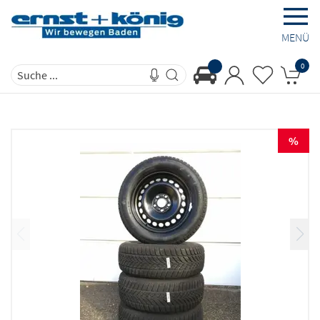
MENÜ
0
%