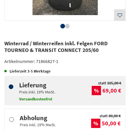
Winterrad / Winterreifen inkl. Felgen FORD
TOURNEO & TRANSIT CONNECT 205/60
Artikelnummer:
71866827-1
Lieferzeit
3-5 Werktage
statt
105,00 €
Lieferung
69,00 €
%
Preis inkl.
19%
MwSt.
Versandkostenfrei
statt
80,00 €
Abholung
50,00 €
%
Preis inkl.
19%
MwSt.