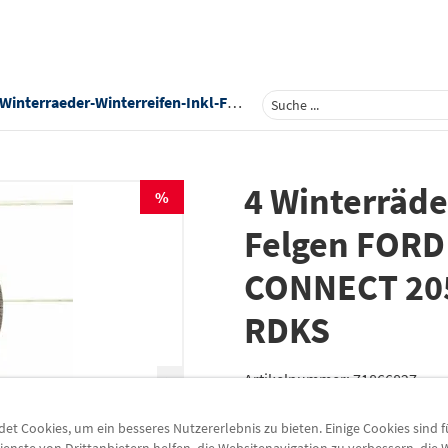
terraeder-Winterreifen-Inkl-Felgen-Ford-Tourneo-Transit-Connect-205-60-R16-96h-Fulda-Rdks-71866827
4 Winterräder
%
Felgen FOR
CONNECT 205
RDKS
Artikelnummer:
71866827
Lieferzeit
3-5 Werktage
t Cookies, um ein besseres Nutzererlebnis zu bieten. Einige Cookies sind 