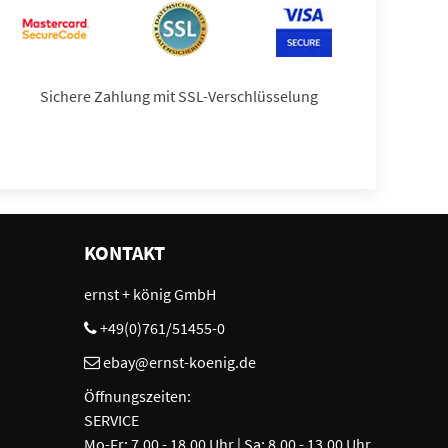
Sichere Zahlung mit SSL-Verschlüsselung
KONTAKT
ernst + könig GmbH
+49(0)761/51455-0
ebay@ernst-koenig.de
Öffnungszeiten:
SERVICE
Mo-Fr: 7.00 - 18.00 Uhr | Sa: 8.00 - 13.00 Uhr