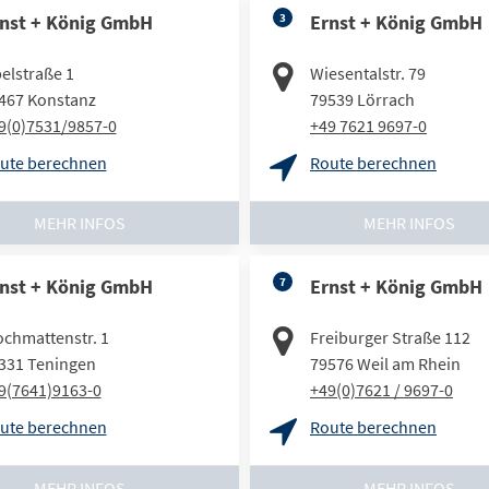
nst + König GmbH
3
Ernst + König GmbH
elstraße 1
Wiesentalstr. 79
467
Konstanz
79539
Lörrach
9(0)7531/9857-0
+49 7621 9697-0
ute berechnen
Route berechnen
MEHR INFOS
MEHR INFOS
nst + König GmbH
7
Ernst + König GmbH
ochmattenstr. 1
Freiburger Straße 112
331
Teningen
79576
Weil am Rhein
9(7641)9163-0
+49(0)7621 / 9697-0
ute berechnen
Route berechnen
MEHR INFOS
MEHR INFOS