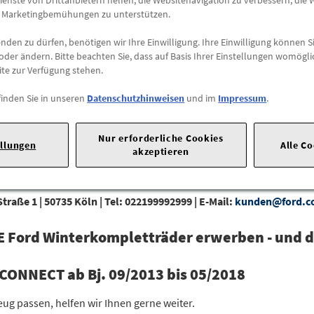
ienste von Drittanbietern helfen, die Websitenavigation zu verbessern, die
Lieferung
e Marketingbemühungen zu unterstützen.
Preis inkl.
19%
MwSt.
den zu dürfen, benötigen wir Ihre Einwilligung. Ihre Einwilligung können Si
Versandkostenfrei
oder ändern. Bitte beachten Sie, dass auf Basis Ihrer Einstellungen womögli
ite zur Verfügung stehen.
Abholung
finden Sie in unseren
Datenschutzhinweisen
und im
Impressum
.
Preis inkl.
19%
MwSt.
Abholbar an
diesen Stan
Nur erforderliche Cookies
ellungen
Alle C
akzeptieren
-
+
Max. Bestellmenge:
1
traße 1 |
50735 Köln |
Tel: 022199992999 |
E-Mail:
kunden@ford.
 Ford Winterkompletträder erwerben - und di
ONNECT ab Bj. 09/2013 bis 05/2018
zeug passen, helfen wir Ihnen gerne weiter.