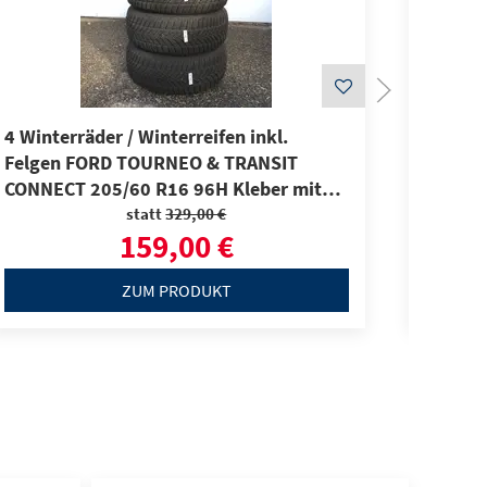
4 Winterräder / Winterreifen inkl.
4 Alu-
Felgen FORD TOURNEO & TRANSIT
225/40
CONNECT 205/60 R16 96H Kleber mit
RDKS
statt
329,00 €
159,00 €
ZUM PRODUKT