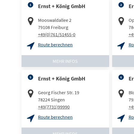
1
Ernst + König GmbH
2
Er
Mooswaldallee 2
Op
79108
Freiburg
78
+49(0)761/51455-0
+4
Route berechnen
Ro
MEHR INFOS
5
Ernst + König GmbH
6
Er
Georg Fischer Str. 19
Bl
78224
Singen
79
+49(7731)99990
+4
Route berechnen
Ro
MEHR INFOS