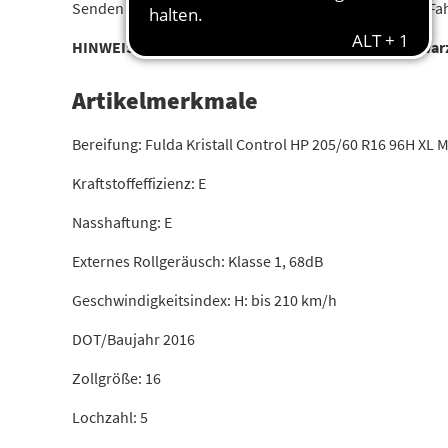
Senden Sie uns einfach die Fahrgestellnummer Ihres Fah
HINWEIS: Es handelt sich um ein Beispielbild!! Schwar
Artikelmerkmale
Bereifung: Fulda Kristall Control HP 205/60 R16 96H XL
Kraftstoffeffizienz: E
Nasshaftung: E
Externes Rollgeräusch: Klasse 1, 68dB
Geschwindigkeitsindex: H: bis 210 km/h
DOT/Baujahr 2016
Zollgröße: 16
Lochzahl: 5