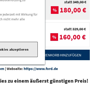
 Websitenutzung zu
statt
349,00 €
180,00 €
%
e jederzeit mit Wirkung für
ch nicht mehr alle
statt
329,00 €
160,00 €
%
dorten
ookies akzeptieren
ZUM WARENKORB HINZUFÜGEN
com
|
Webseite:
https://www.ford.de
es zu einem äußerst günstigen Preis!