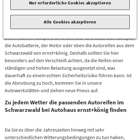
Neue Autoreifen im Schwarzwald bei ernst+könig
Nur erforderliche Cookies akzeptieren
kaufen und aufziehen lassen
Alle Cookies akzeptieren
Damit ein Fahrzeug reibungslos läuft, müssen alle
Bestandteile ineinandergreifen und sich gegenseitig positiv
beeinflussen. Komplett unverzichtbar sind dabei zum Beispiel
die Autobatterie, der Motor oder eben die Autoreifen aus dem
Schwarzwald von ernst+könig. Deshalb sollten Sie hier
besonders auf den Verschleiß achten, da die Reifen einer
ständigen und hohen Belastung ausgesetzt sind, was
dauerhaft zu einem echten Sicherheitsrisiko führen kann. Ist
die Abnutzung zu hoch, kommen Sie in unsere
Autowerkstätten und ziehen neue Pneus auf.
Zu jedem Wetter die passenden Autoreifen im
Schwarzwald bei Autohaus ernst+könig finden
Da Sie es über die Jahreszeiten hinweg mit sehr
unterschiedlichen Witterungsbedingungen zu tun haben,