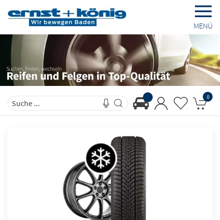
MENÜ
0