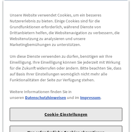
Herstellerangaben:
SONAX GmbH | Münchener Str. 75, 86633
Unsere Website verwendet Cookies, um ein besseres
Neuburg/Donau | Webseite: www.sonax.de | Telefon: 0843153-
Nutzererlebnis zu bieten. Einige Cookies sind für die
0 | E-Mail: benjamin.thaller@sonax.de
Grundfunktionen erforderlich, während Dienste von
Drittanbietern helfen, die Websitenavigation zu verbessern, die
Websitenutzung zu analysieren und unsere
Gummipflege für den Pkw
Marketingbemühungen zu unterstützen.
Der Sonax GummiPfleger mit Schwammadapter
reinigt und
Um diese Dienste verwenden zu dürfen, benötigen wir Ihre
pflegt alle Gummiteile
am Auto und
hält sie elastisch
. Die
Einwilligung. Ihre Einwilligung können Sie jederzeit mit Wirkung
Lebensdauer der Gummiteile werden verlängert, die Farben
für die Zukunft widerrufen oder ändern. Bitte beachten Sie, dass
aufgefrischt. Der Schwammadapter ermöglicht
müheloses
auf Basis Ihrer Einstellungen womöglich nicht mehr alle
Funktionalitäten der Seite zur Verfügung stehen.
Auftragen
und Verteilen auf den Gummiteilen.
Weitere Informationen finden Sie in
Selbst
Pkw-Reifen und Auto Fußmatten
werden damit
unseren
Datenschutzhinweisen
und im
Impressum
.
mühelos
gereinigt
und erhalten ihr frisches Aussehen zurück.
Der GummiPfleger
verhindert das unschöne Festfrieren der
Cookie-Einstellungen
Fenster- und Türdichtungen
durch Eis im Winter und
ermöglicht den leichteren Zugang zum Autoinnenraum.