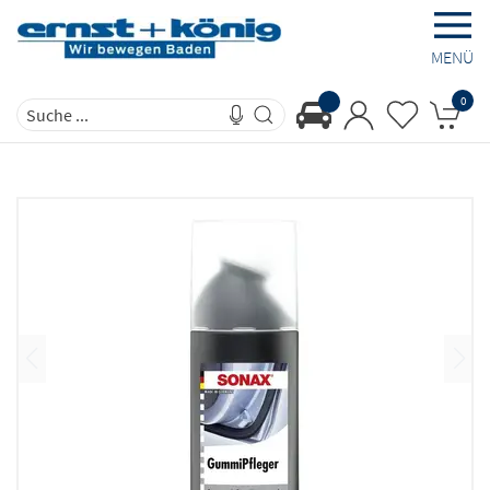
MENÜ
0