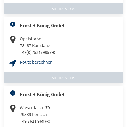
MEHR INFOS
2
Ernst + König GmbH
Opelstraße 1
78467
Konstanz
+49(0)7531/9857-0
Route berechnen
MEHR INFOS
3
Ernst + König GmbH
Wiesentalstr. 79
79539
Lörrach
+49 7621 9697-0