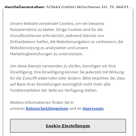
Herstellerangaben
: SONAX GmbH | Münchener Str. 75, 86633
Neuburg/Donau | Webseite: www.sonax.de | Telefon: 0843153-
0 | E-Mail: benjamin.thaller@sonax.de
Unsere Website verwendet Cookies, um ein besseres
Nutzererlebnis zu bieten. Einige Cookies sind für die
Hartnäckige Insektenreste effektiv vom Auto entfernen
Grundfunktionen erforderlich, während Dienste von
Drittanbietern helfen, die Websitenavigation zu verbessern, die
In der warmen Jahreszeit ist das Auto schnell
stark mit
Websitenutzung zu analysieren und unsere
Insektenresten und Vogelkot verschmutzt
. Beseitigt man
Marketingbemühungen zu unterstützen.
diese Verschmutzungen nicht umgehend, verhärten sie in ...
Um diese Dienste verwenden zu dürfen, benötigen wir Ihre
Einwilligung. Ihre Einwilligung können Sie jederzeit mit Wirkung
15,95 €
*
für die Zukunft widerrufen oder ändern. Bitte beachten Sie, dass
auf Basis Ihrer Einstellungen womöglich nicht mehr alle
ZUM PRODUKT
Funktionalitäten der Seite zur Verfügung stehen.
Weitere Informationen finden Sie in
unseren
Datenschutzhinweisen
und im
Impressum
.
Cookie-Einstellungen