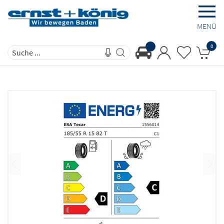
MENÜ
0