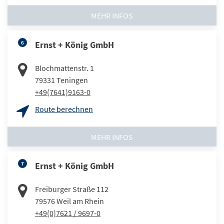
MEHR INFOS
6
Ernst + König GmbH
Blochmattenstr. 1
79331
Teningen
+49(7641)9163-0
Route berechnen
MEHR INFOS
7
Ernst + König GmbH
Freiburger Straße 112
79576
Weil am Rhein
+49(0)7621 / 9697-0