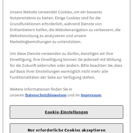
D
C
71 db (B)
Unsere Website verwendet Cookies, um ein besseres
Nutzererlebnis zu bieten. Einige Cookies sind für die
Grundfunktionen erforderlich, während Dienste von
EU-REIFENLABEL
Drittanbietern helfen, die Websitenavigation zu verbessern, die
Websitenutzung zu analysieren und unsere
DATENBLATT
Marketingbemühungen zu unterstützen.
Herstellerangaben:
FORD-Werke GmbH |
Henry-Ford-Straße
Um diese Dienste verwenden zu dürfen, benötigen wir Ihre
1 |
50735 Köln |
Tel: 022199992999 |
E-Mail:
Einwilligung. Ihre Einwilligung können Sie jederzeit mit Wirkung
für die Zukunft widerrufen oder ändern. Bitte beachten Sie, dass
kunden@ford.com
|
Webseite:
https://www.ford.de
auf Basis Ihrer Einstellungen womöglich nicht mehr alle
Funktionalitäten der Seite zur Verfügung stehen.
Winterreifen
Tecar SUPERPRO
Weitere Informationen finden Sie in
2
unseren
Datenschutzhinweisen
und im
Impressum
.
185/55 R15 82 T
Cookie-Einstellungen
DOT: 23/2023
Nur erforderliche Cookies akzeptieren
Zum Verkauf stehen neuwertige Markenreifen