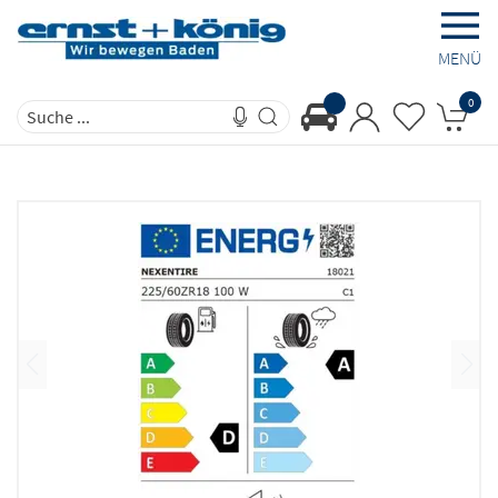
MENÜ
0