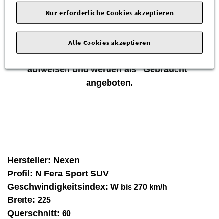
Zum Verkauf stehen neuwertige Markenreifen
Nur erforderliche Cookies akzeptieren
von Nexen!
Die Reifen waren auf Neufahrzeugen montiert
Alle Cookies akzeptieren
und sind fachmännisch demontiert worden.
Reifen können daher leichte Gebrauchsspuren
aufweisen und werden als "Gebraucht"
angeboten.
Hersteller:
Nexen
Profil:
N Fera Sport SUV
Geschwindigkeitsindex:
W
bis 270 km/h
Breite:
225
Querschnitt:
60