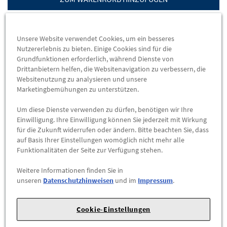
D
A
71 db (B)
Unsere Website verwendet Cookies, um ein besseres
Nutzererlebnis zu bieten. Einige Cookies sind für die
EU-REIFENLABEL
Grundfunktionen erforderlich, während Dienste von
Drittanbietern helfen, die Websitenavigation zu verbessern, die
DATENBLATT
Websitenutzung zu analysieren und unsere
Marketingbemühungen zu unterstützen.
Herstellerangaben:
FORD-Werke GmbH |
Henry-Ford-Straße
Um diese Dienste verwenden zu dürfen, benötigen wir Ihre
1 |
50735 Köln |
Tel: 022199992999 |
E-Mail:
Einwilligung. Ihre Einwilligung können Sie jederzeit mit Wirkung
kunden@ford.com
|
Webseite:
https://www.ford.de
für die Zukunft widerrufen oder ändern. Bitte beachten Sie, dass
auf Basis Ihrer Einstellungen womöglich nicht mehr alle
Funktionalitäten der Seite zur Verfügung stehen.
Sommerreifen
Nexen N Fera
Weitere Informationen finden Sie in
Sport SUV
unseren
Datenschutzhinweisen
und im
Impressum
.
225/60 R18 100 W
Cookie-Einstellungen