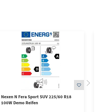
Bald wiede
Nexen N Fera Sport SUV 225/60 R18
Nexen 
100W Demo Reifen
Demo-R