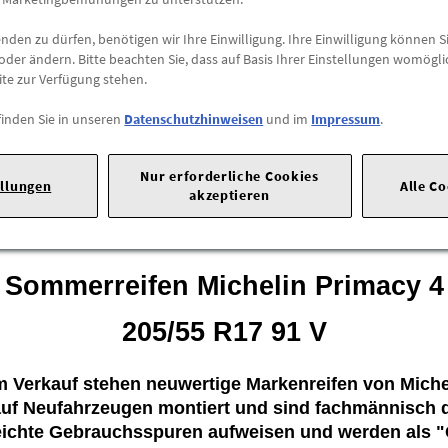
-
+
den zu dürfen, benötigen wir Ihre Einwilligung. Ihre Einwilligung können Si
oder ändern. Bitte beachten Sie, dass auf Basis Ihrer Einstellungen womögli
ite zur Verfügung stehen.
EU-Reifenlabel-Werte
finden Sie in unseren
Datenschutzhinweisen
und im
Impressum
.
EU-REIFENLABEL
Nur erforderliche Cookies
ellungen
Alle C
akzeptieren
traße 1 |
50735 Köln |
Tel: 022199992999 |
E-Mail:
kunden@ford.
Sommerreifen
Michelin Primacy 4
205/55 R17 91 V
 Verkauf stehen neuwertige Markenreifen von Miche
auf Neufahrzeugen montiert und sind fachmännisch 
eichte Gebrauchsspuren aufweisen und werden als 