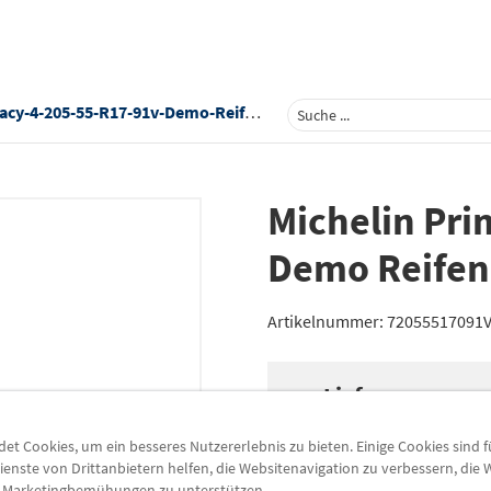
5-55-R17-91v-Demo-Reifen-72055517091vmi-Weil-Nib
Michelin Pri
Demo Reifen
Artikelnummer:
72055517091VM
Lieferung
Preis inkl.
19%
MwSt.
t Cookies, um ein besseres Nutzererlebnis zu bieten. Einige Cookies sind 
zzgl.
5,49 €
Versandkoste
ienste von Drittanbietern helfen, die Websitenavigation zu verbessern, die
e Marketingbemühungen zu unterstützen.