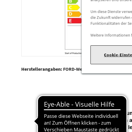
Um diese Dienste verwen
die Zukunft widerrufen 
Funktionalitäten der Se
Weitere Informationen 
Cookie-Einst
Herstellerangaben:
FORD-Werke GmbH |
Henry-Ford-S
Zum
Die Reifen waren 
Reifen können daher l