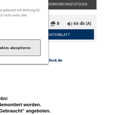
ZUM WARENKORB HINZUFÜGEN
e jederzeit mit Wirkung für
ch nicht mehr alle
A
B
68 db (A)
DATENBLATT
ookies akzeptieren
com
|
Webseite:
https://www.ford.de
lin!
demontiert worden.
"Gebraucht" angeboten.