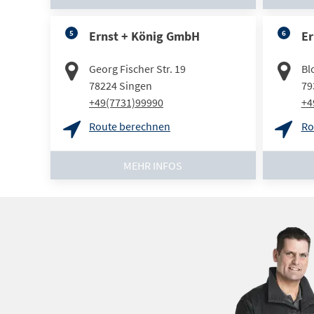
5
Ernst + König GmbH
6
Er
Georg Fischer Str. 19
Bl
78224
Singen
79
+49(7731)99990
+4
Route berechnen
Ro
MEHR INFOS