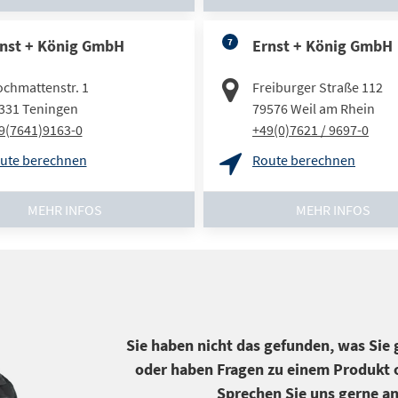
nst + König GmbH
7
Ernst + König GmbH
ochmattenstr. 1
Freiburger Straße 112
331
Teningen
79576
Weil am Rhein
9(7641)9163-0
+49(0)7621 / 9697-0
ute berechnen
Route berechnen
MEHR INFOS
MEHR INFOS
Sie haben nicht das gefunden, was Sie
oder haben Fragen zu einem Produkt o
Sprechen Sie uns gerne an