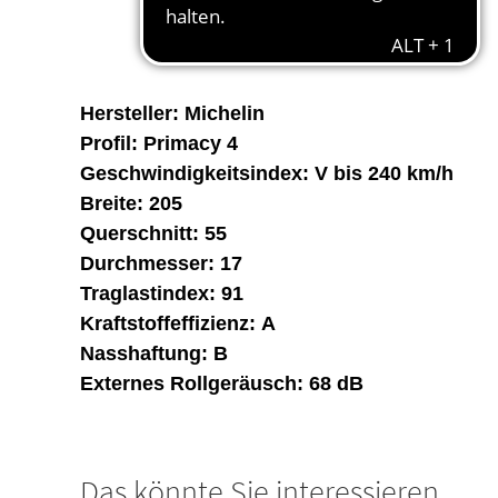
Hersteller:
Michelin
Profil:
Primacy 4
Geschwindigkeitsindex:
V bis 240 km/h
Breite:
205
Querschnitt: 5
5
Durchmesser:
17
Traglastindex:
91
Kraftstoffeffizienz:
A
Nasshaftung:
B
Externes Rollgeräusch:
68 dB
Das könnte Sie interessieren