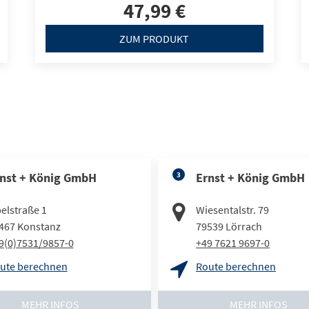
47,99 €
ZUM PRODUKT
nst + König GmbH
3
Ernst + König GmbH
elstraße 1
Wiesentalstr. 79
467
Konstanz
79539
Lörrach
9(0)7531/9857-0
+49 7621 9697-0
ute berechnen
Route berechnen
MEHR INFOS
MEHR INFOS