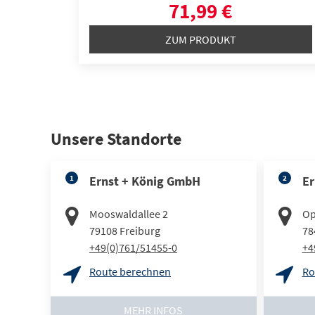
71,99 €
ZUM PRODUKT
Unsere Standorte
1
Ernst + König GmbH
2
Er
Mooswaldallee 2
Op
79108
Freiburg
78
+49(0)761/51455-0
+4
Route berechnen
Ro
MEHR INFOS