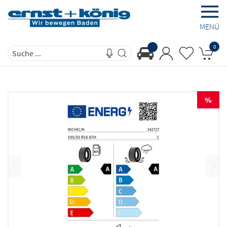
MENÜ
0
%