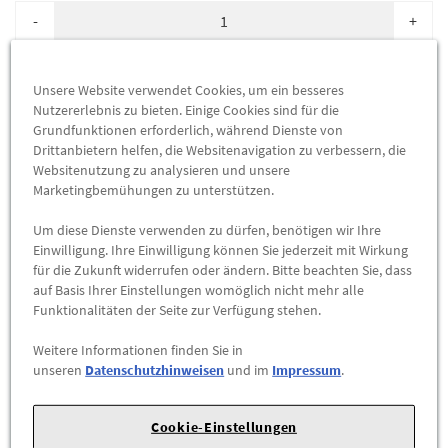
-
+
Max. Bestellmenge:
2
ZUM WARENKORB HINZUFÜGEN
Unsere Website verwendet Cookies, um ein besseres
Nutzererlebnis zu bieten. Einige Cookies sind für die
Grundfunktionen erforderlich, während Dienste von
Drittanbietern helfen, die Websitenavigation zu verbessern, die
A
A
68 db (A)
Websitenutzung zu analysieren und unsere
Marketingbemühungen zu unterstützen.
EU-REIFENLABEL
Um diese Dienste verwenden zu dürfen, benötigen wir Ihre
DATENBLATT
Einwilligung. Ihre Einwilligung können Sie jederzeit mit Wirkung
für die Zukunft widerrufen oder ändern. Bitte beachten Sie, dass
Herstellerangaben:
FORD-Werke GmbH |
Henry-Ford-Straße
auf Basis Ihrer Einstellungen womöglich nicht mehr alle
Funktionalitäten der Seite zur Verfügung stehen.
1 |
50735 Köln |
Tel: 022199992999 |
E-Mail:
kunden@ford.com
|
Webseite:
https://www.ford.de
Weitere Informationen finden Sie in
unseren
Datenschutzhinweisen
und im
Impressum
.
Sommerreifen Michelin Primacy
Cookie-Einstellungen
4