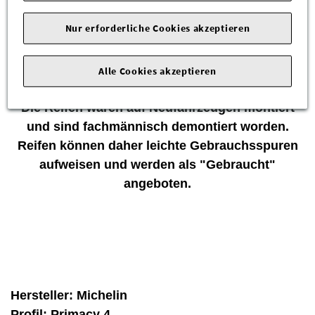
195/55 R16 87 H
Nur erforderliche Cookies akzeptieren
Zum Verkauf stehen neuwertige Markenreifen
Alle Cookies akzeptieren
von Michelin!
Die Reifen waren auf Neufahrzeugen montiert
und sind fachmännisch demontiert worden.
Reifen können daher leichte Gebrauchsspuren
aufweisen und werden als "Gebraucht"
angeboten.
Hersteller:
Michelin
Profil:
Primacy 4