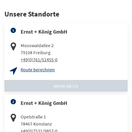
Unsere Standorte
1
Ernst + König GmbH
Mooswaldallee 2
79108
Freiburg
+49(0)761/51455-0
Route berechnen
MEHR INFOS
2
Ernst + König GmbH
Opelstraße 1
78467
Konstanz
+49(0)7531/9857-0