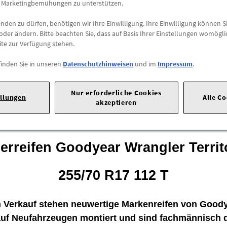
e Marketingbemühungen zu unterstützen.
-
+
den zu dürfen, benötigen wir Ihre Einwilligung. Ihre Einwilligung können Si
Max. Bestellmenge:
4
oder ändern. Bitte beachten Sie, dass auf Basis Ihrer Einstellungen womögli
ite zur Verfügung stehen.
EU-Reifenlabel-Werte
finden Sie in unseren
Datenschutzhinweisen
und im
Impressum
.
EU-REIFENLABEL
Nur erforderliche Cookies
ellungen
Alle C
akzeptieren
traße 1 |
50735 Köln |
Tel: 022199992999 |
E-Mail:
kunden@ford.
rreifen Goodyear Wrangler Territ
255/70 R17 112 T
 Verkauf stehen neuwertige Markenreifen von Goody
auf Neufahrzeugen montiert und sind fachmännisch 