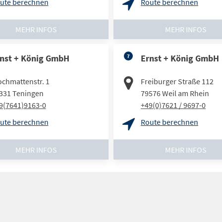
ute berechnen
Route berechnen
MEHR INFOS
MEHR INFOS
nst + König GmbH
7
Ernst + König GmbH
ochmattenstr. 1
Freiburger Straße 112
331
Teningen
79576
Weil am Rhein
9(7641)9163-0
+49(0)7621 / 9697-0
ute berechnen
Route berechnen
MEHR INFOS
MEHR INFOS