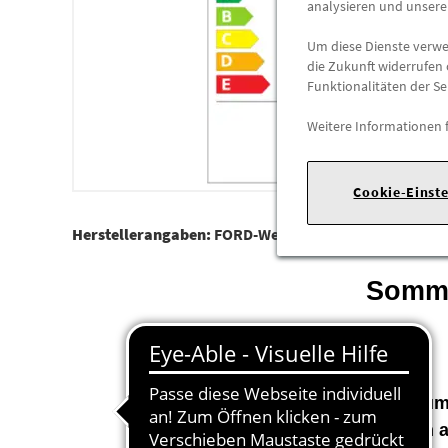
analysieren und unser
Um diese Dienste verwen
die Zukunft widerrufen 
Funktionalitäten der Se
Weitere Informationen 
Cookie-Einst
Herstellerangaben:
FORD-Werke GmbH |
Henry-Ford-S
Somme
Zum
Die Reifen waren 