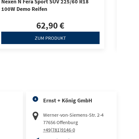
Nexen N Fera Sport SUV 225/60 R18
Nexen 
100W Demo Reifen
Demo-R
62,90 €
ZUM PRODUKT
4
Ernst + König GmbH
Werner-von-Siemens-Str. 2-4
77656
Offenburg
+49(781)9146-0