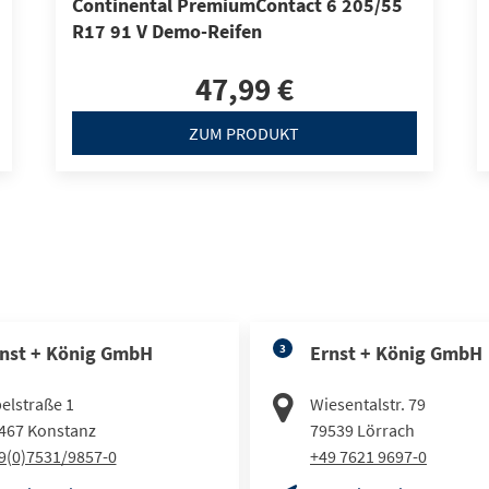
Continental PremiumContact 6 205/55
R17 91 V Demo-Reifen
47,99 €
ZUM PRODUKT
nst + König GmbH
3
Ernst + König GmbH
elstraße 1
Wiesentalstr. 79
467
Konstanz
79539
Lörrach
9(0)7531/9857-0
+49 7621 9697-0