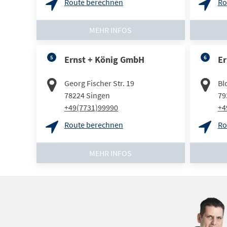
Route berechnen
Ro
MEHR INFOS
5
Ernst + König GmbH
6
Er
Georg Fischer Str. 19
Bl
78224
Singen
79
+49(7731)99990
+4
Route berechnen
Ro
MEHR INFOS