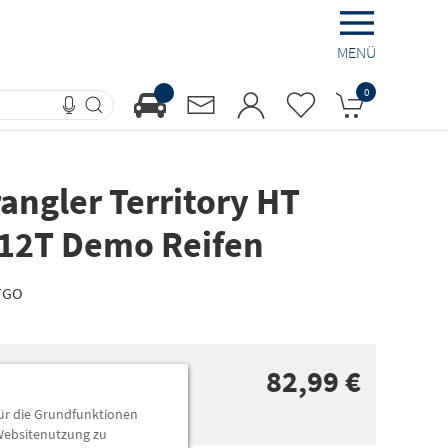
MENÜ
0
ngler Territory HT
112T Demo Reifen
TGO
82,99 €
für die Grundfunktionen
 Websitenutzung zu