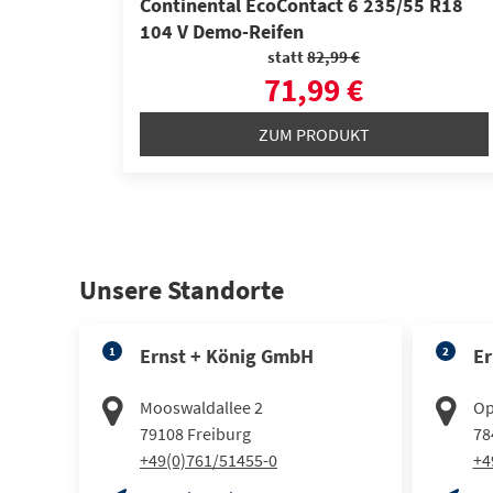
Continental EcoContact 6 235/55 R18
104 V Demo-Reifen
statt
82,99 €
71,99 €
ZUM PRODUKT
Unsere Standorte
1
Ernst + König GmbH
2
Er
Mooswaldallee 2
Op
79108
Freiburg
78
+49(0)761/51455-0
+4