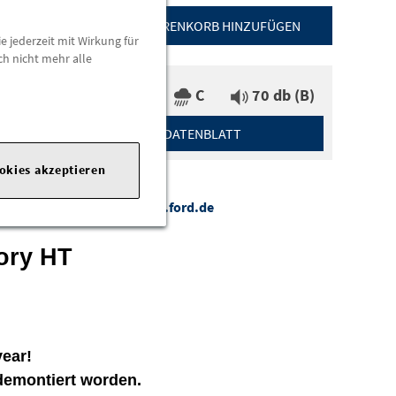
ZUM WARENKORB HINZUFÜGEN
e jederzeit mit Wirkung für
ch nicht mehr alle
A
C
70 db (B)
DATENBLATT
ookies akzeptieren
com
|
Webseite:
https://www.ford.de
ory HT
ear!
demontiert worden.