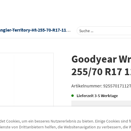
itory-Ht-255-70-R17-112t-Demo-Reifen-92557017112tgo
Goodyear Wra
255/70 R17 
Artikelnummer:
92557017112
Lieferzeit
3-5 Werktage
Lieferung
Preis inkl.
19%
MwSt.
t Cookies, um ein besseres Nutzererlebnis zu bieten. Einige Cookies sind 
Versandkostenfrei
ienste von Drittanbietern helfen, die Websitenavigation zu verbessern, die