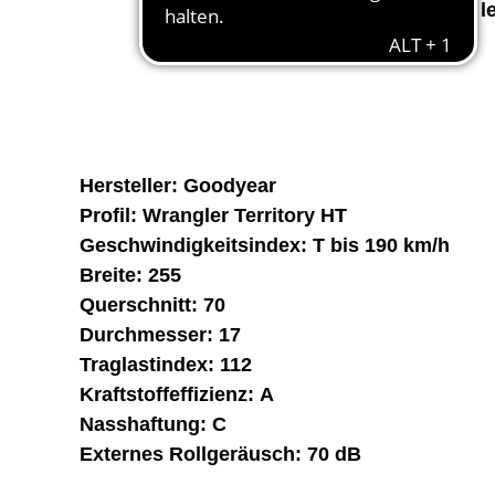
Reifen können daher l
Hersteller:
Goodyear
Profil:
Wrangler Territory HT
Geschwindigkeitsindex:
T bis 190 km/h
Breite:
255
Querschnitt:
70
Durchmesser:
17
Traglastindex:
112
Kraftstoffeffizienz:
A
Nasshaftung:
C
Externes Rollgeräusch:
70 dB