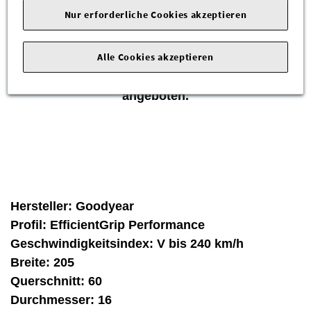
von Goodyear!
Nur erforderliche Cookies akzeptieren
Die Reifen waren auf Neufahrzeugen montiert
und sind fachmännisch demontiert worden.
Alle Cookies akzeptieren
Reifen können daher leichte Gebrauchsspuren
aufweisen und werden als "Gebraucht"
angeboten.
Hersteller:
Goodyear
Profil:
EfficientGrip Performance
Geschwindigkeitsindex:
V bis 240 km/h
Breite:
205
Querschnitt:
60
Durchmesser:
16