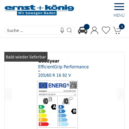
MENÜ
0
Bald wieder lieferbar