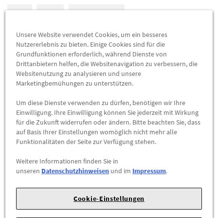
A
B
71 db (B)
Unsere Website verwendet Cookies, um ein besseres
EU-REIFENLABEL
Nutzererlebnis zu bieten. Einige Cookies sind für die
Grundfunktionen erforderlich, während Dienste von
DATENBLATT
Drittanbietern helfen, die Websitenavigation zu verbessern, die
Websitenutzung zu analysieren und unsere
Herstellerangaben:
FORD-Werke GmbH |
Henry-Ford-Straße
Marketingbemühungen zu unterstützen.
1 |
50735 Köln |
Tel: 022199992999 |
E-Mail:
Um diese Dienste verwenden zu dürfen, benötigen wir Ihre
kunden@ford.com
|
Webseite:
https://www.ford.de
Einwilligung. Ihre Einwilligung können Sie jederzeit mit Wirkung
für die Zukunft widerrufen oder ändern. Bitte beachten Sie, dass
Sommerreifen Goodyear
auf Basis Ihrer Einstellungen womöglich nicht mehr alle
Funktionalitäten der Seite zur Verfügung stehen.
EfficientGrip Performance
Weitere Informationen finden Sie in
unseren
Datenschutzhinweisen
und im
Impressum
.
205/60 R16 92 V
Cookie-Einstellungen
Zum Verkauf stehen neuwertige Markenreifen