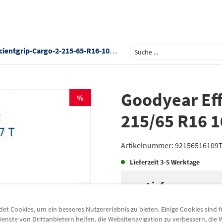
-Cargo-2-215-65-R16-109t-Demo-Reifen-92156516109tgo
Goodyear Eff
%
215/65 R16 
Artikelnummer:
92156516109
Lieferzeit
3-5 Werktage
Lieferung
Preis inkl.
19%
MwSt.
t Cookies, um ein besseres Nutzererlebnis zu bieten. Einige Cookies sind 
Versandkostenfrei
ienste von Drittanbietern helfen, die Websitenavigation zu verbessern, die