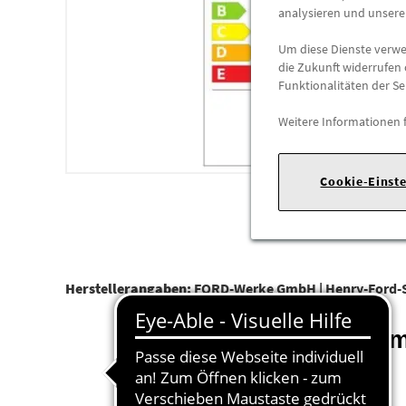
analysieren und unser
Um diese Dienste verwen
die Zukunft widerrufen 
Funktionalitäten der Se
Weitere Informationen 
Cookie-Einst
Herstellerangaben:
FORD-Werke GmbH |
Henry-Ford-S
Somm