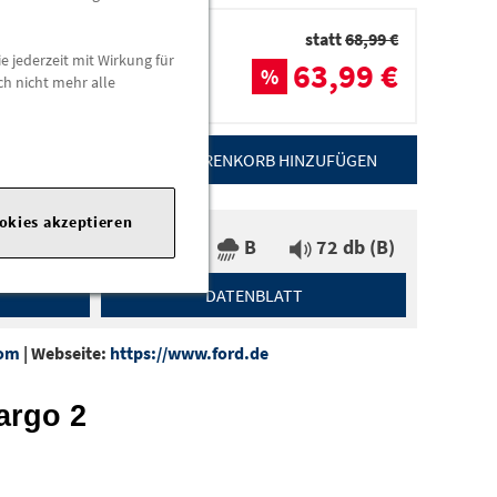
statt
68,99 €
e jederzeit mit Wirkung für
63,99 €
%
ch nicht mehr alle
dorten
ZUM WARENKORB HINZUFÜGEN
ookies akzeptieren
C
B
72 db (B)
DATENBLATT
com
|
Webseite:
https://www.ford.de
argo 2