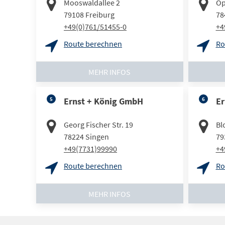
Mooswaldallee 2
Op
79108
Freiburg
78
+49(0)761/51455-0
+4
Route berechnen
Ro
MEHR INFOS
5
Ernst + König GmbH
6
Er
Georg Fischer Str. 19
Bl
78224
Singen
79
+49(7731)99990
+4
Route berechnen
Ro
MEHR INFOS