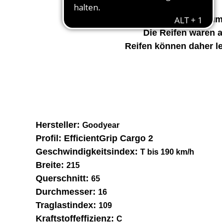
Zum
Die Reifen waren 
Reifen können daher l
Hersteller:
Goodyear
Profil:
EfficientGrip Cargo 2
Geschwindigkeitsindex:
T bis 190 km/h
Breite:
215
Querschnitt:
65
Durchmesser:
16
Traglastindex:
109
Kraftstoffeffizienz:
C