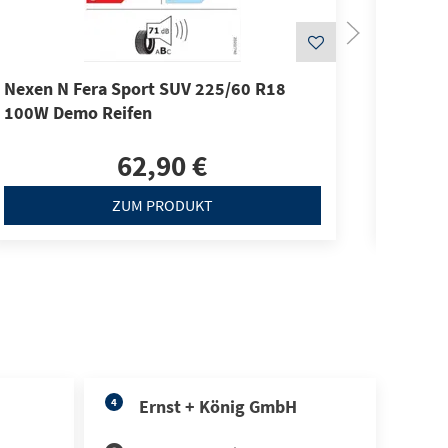
Nexen N Fera Sport SUV 225/60 R18
Nexen 
100W Demo Reifen
Demo-R
62,90 €
ZUM PRODUKT
4
Ernst + König GmbH