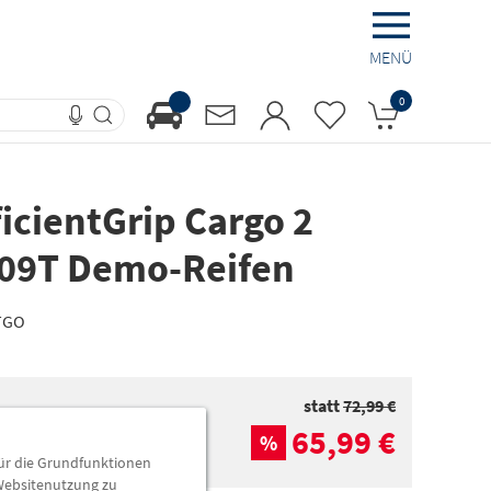
MENÜ
0
icientGrip Cargo 2
109T Demo-Reifen
TGO
statt
72,99 €
65,99 €
%
für die Grundfunktionen
 Websitenutzung zu