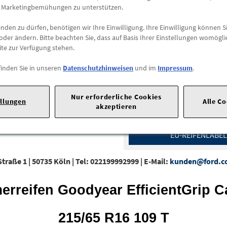
e Marketingbemühungen zu unterstützen.
Abholung
den zu dürfen, benötigen wir Ihre Einwilligung. Ihre Einwilligung können Si
Preis inkl.
19%
MwSt.
oder ändern. Bitte beachten Sie, dass auf Basis Ihrer Einstellungen womögli
Abholbar an
diesen Stan
ite zur Verfügung stehen.
finden Sie in unseren
Datenschutzhinweisen
und im
Impressum
.
-
+
Max. Bestellmenge:
4
Nur erforderliche Cookies
ellungen
Alle C
akzeptieren
EU-Reifenlabel-Werte
EU-REIFENLABEL
traße 1 |
50735 Köln |
Tel: 022199992999 |
E-Mail:
kunden@ford.
erreifen
Goodyear EfficientGrip C
215/65 R16 109 T