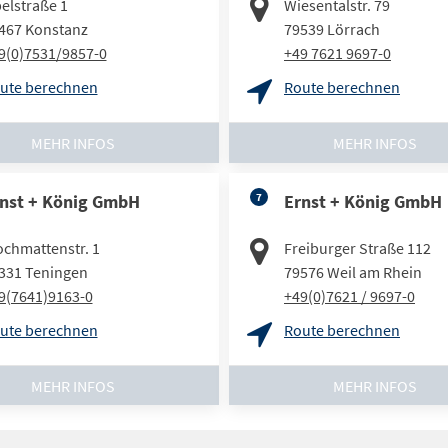
elstraße 1
Wiesentalstr. 79
467
Konstanz
79539
Lörrach
9(0)7531/9857-0
+49 7621 9697-0
ute berechnen
Route berechnen
MEHR INFOS
MEHR INFOS
nst + König GmbH
7
Ernst + König GmbH
ochmattenstr. 1
Freiburger Straße 112
331
Teningen
79576
Weil am Rhein
9(7641)9163-0
+49(0)7621 / 9697-0
ute berechnen
Route berechnen
MEHR INFOS
MEHR INFOS