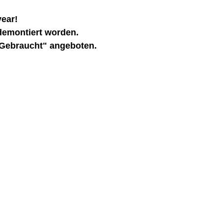
ear!
demontiert worden.
"Gebraucht" angeboten.