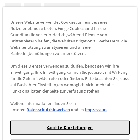
A
A
71 db (B)
Unsere Website verwendet Cookies, um ein besseres
EU-REIFENLABEL
Nutzererlebnis zu bieten. Einige Cookies sind für die
Grundfunktionen erforderlich, während Dienste von
DATENBLATT
Drittanbietern helfen, die Websitenavigation zu verbessern, die
Websitenutzung zu analysieren und unsere
Herstellerangaben:
FORD-Werke GmbH |
Henry-Ford-Straße
Marketingbemühungen zu unterstützen.
1 |
50735 Köln |
Tel: 022199992999 |
E-Mail:
Um diese Dienste verwenden zu dürfen, benötigen wir Ihre
kunden@ford.com
|
Webseite:
https://www.ford.de
Einwilligung. Ihre Einwilligung können Sie jederzeit mit Wirkung
für die Zukunft widerrufen oder ändern. Bitte beachten Sie, dass
Sommerreifen Continental
auf Basis Ihrer Einstellungen womöglich nicht mehr alle
Funktionalitäten der Seite zur Verfügung stehen.
VanContact Eco
Weitere Informationen finden Sie in
unseren
Datenschutzhinweisen
und im
Impressum
.
215/60 R17 109 T
Cookie-Einstellungen
Zum Verkauf stehen neuwertige Markenreifen