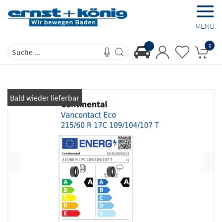
MENÜ
0
Bald wieder lieferbar