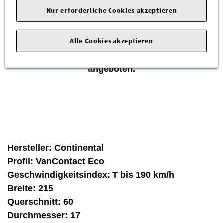
von Continental!
Nur erforderliche Cookies akzeptieren
Die Reifen waren auf Neufahrzeugen montiert
und sind fachmännisch demontiert worden.
Alle Cookies akzeptieren
Reifen können daher leichte Gebrauchsspuren
aufweisen und werden als "Gebraucht"
angeboten.
Hersteller:
Continental
Profil:
VanContact Eco
Geschwindigkeitsindex:
T bis 190 km/h
Breite:
215
Querschnitt:
60
Durchmesser:
17