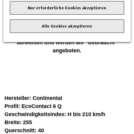
Zum Verkauf stehen neuwertige Markenreifen
Nur erforderliche Cookies akzeptieren
von Continental!
Die Reifen waren auf Neufahrzeugen montiert
Alle Cookies akzeptieren
und sind fachmännisch demontiert worden.
Reifen können daher leichte Gebrauchsspuren
aufweisen und werden als "Gebraucht"
angeboten.
Hersteller:
Continental
Profil:
EcoContact 6 Q
Geschwindigkeitsindex:
H bis 210 km/h
Breite:
255
Querschnitt:
40