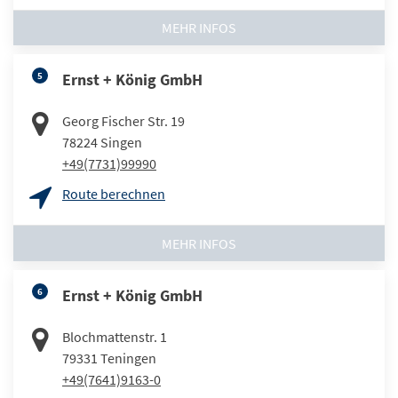
MEHR INFOS
5
Ernst + König GmbH
Georg Fischer Str. 19
78224
Singen
+49(7731)99990
Route berechnen
MEHR INFOS
6
Ernst + König GmbH
Blochmattenstr. 1
79331
Teningen
+49(7641)9163-0