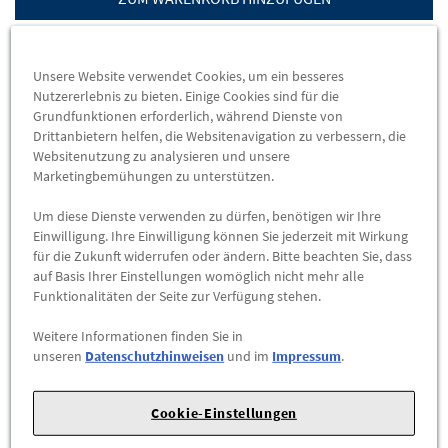
A
B
73 db (B)
Unsere Website verwendet Cookies, um ein besseres
Nutzererlebnis zu bieten. Einige Cookies sind für die
EU-REIFENLABEL
Grundfunktionen erforderlich, während Dienste von
Drittanbietern helfen, die Websitenavigation zu verbessern, die
DATENBLATT
Websitenutzung zu analysieren und unsere
Marketingbemühungen zu unterstützen.
Herstellerangaben:
FORD-Werke GmbH |
Henry-Ford-Straße
Um diese Dienste verwenden zu dürfen, benötigen wir Ihre
1 |
50735 Köln |
Tel: 022199992999 |
E-Mail:
Einwilligung. Ihre Einwilligung können Sie jederzeit mit Wirkung
kunden@ford.com
|
Webseite:
https://www.ford.de
für die Zukunft widerrufen oder ändern. Bitte beachten Sie, dass
auf Basis Ihrer Einstellungen womöglich nicht mehr alle
Funktionalitäten der Seite zur Verfügung stehen.
Sommerreifen
Continental
Weitere Informationen finden Sie in
EcoContact6 Q
unseren
Datenschutzhinweisen
und im
Impressum
.
255/40 R21 102 H
Cookie-Einstellungen