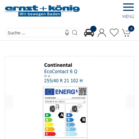
MENÜ
0