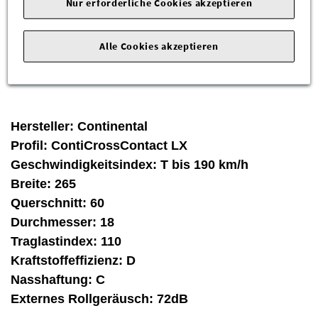
Nur erforderliche Cookies akzeptieren
Zum Verkauf stehen neuwertige Markenreifen
von Continental!
Alle Cookies akzeptieren
Hersteller:
Continental
Profil:
ContiCrossContact LX
Geschwindigkeitsindex:
T bis 190 km/h
Breite:
265
Querschnitt:
60
Durchmesser:
18
Traglastindex:
110
Kraftstoffeffizienz:
D
Nasshaftung:
C
Externes Rollgeräusch:
72dB