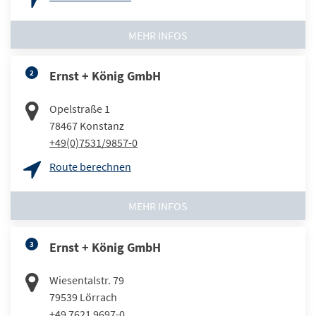
MEHR INFOS
2
Ernst + König GmbH
Opelstraße 1
78467
Konstanz
+49(0)7531/9857-0
Route berechnen
MEHR INFOS
3
Ernst + König GmbH
Wiesentalstr. 79
79539
Lörrach
+49 7621 9697-0