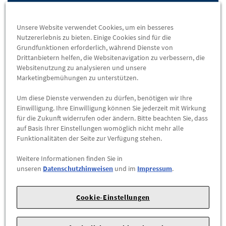
ZUM WARENKORB HINZUFÜGEN
Unsere Website verwendet Cookies, um ein besseres
Nutzererlebnis zu bieten. Einige Cookies sind für die
D
C
72 db (B)
Grundfunktionen erforderlich, während Dienste von
Drittanbietern helfen, die Websitenavigation zu verbessern, die
EU-REIFENLABEL
Websitenutzung zu analysieren und unsere
Marketingbemühungen zu unterstützen.
DATENBLATT
Um diese Dienste verwenden zu dürfen, benötigen wir Ihre
Herstellerangaben:
FORD-Werke GmbH |
Henry-Ford-Straße
Einwilligung. Ihre Einwilligung können Sie jederzeit mit Wirkung
für die Zukunft widerrufen oder ändern. Bitte beachten Sie, dass
1 |
50735 Köln |
Tel: 022199992999 |
E-Mail:
auf Basis Ihrer Einstellungen womöglich nicht mehr alle
kunden@ford.com
|
Webseite:
https://www.ford.de
Funktionalitäten der Seite zur Verfügung stehen.
Sommerreifen
Continental
Weitere Informationen finden Sie in
unseren
Datenschutzhinweisen
und im
Impressum
.
CrossContact LX
265/60 R18 110 T
Cookie-Einstellungen
DOT: 21/2022