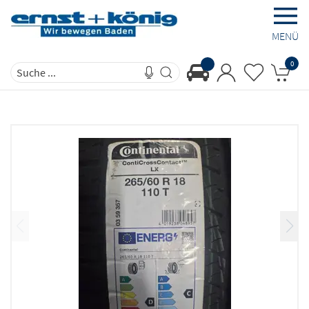
MENÜ
0