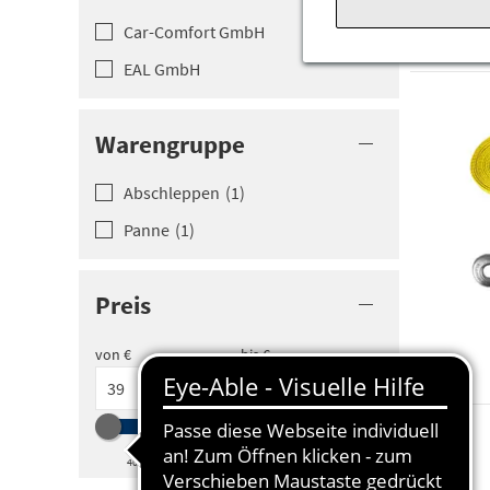
Car-Comfor­t GmbH
EAL GmbH
Warengruppe
Abschleppe­n
(
1
)
Panne
(
1
)
Preis
von €
bis €
40
42
44
46
48
50