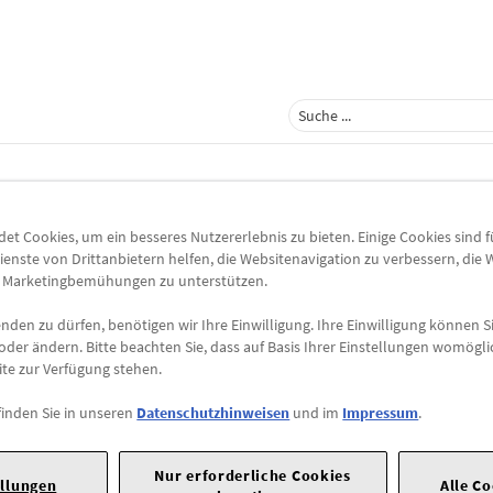
enhilfe
-
2 Ergebnisse
t Cookies, um ein besseres Nutzererlebnis zu bieten. Einige Cookies sind 
ienste von Drittanbietern helfen, die Websitenavigation zu verbessern, die
e Marketingbemühungen zu unterstützen.
Reifenpannenset "PREMIUM" -
NEU
den zu dürfen, benötigen wir Ihre Einwilligung. Ihre Einwilligung können Si
Größen
oder ändern. Bitte beachten Sie, dass auf Basis Ihrer Einstellungen womögli
ite zur Verfügung stehen.
Reifen-Panne-Set Inhalt: 1 Flasche Reifendic
Hochleistungskompressor, Reparaturset fü
finden Sie in unseren
Datenschutzhinweisen
und im
Impressum
.
Nur erforderliche Cookies
ellungen
Alle C