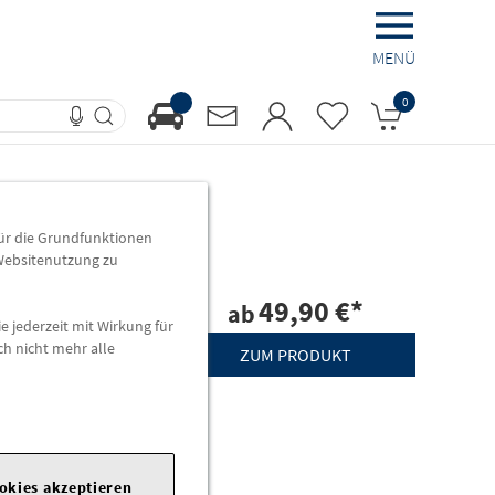
MENÜ
0
für die Grundfunktionen
 Websitenutzung zu
 verschiedene
49,90 €
*
ab
e jederzeit mit Wirkung für
ch nicht mehr alle
ZUM PRODUKT
htmittel 700 ml, 1
r PKW-Reifen
ookies akzeptieren