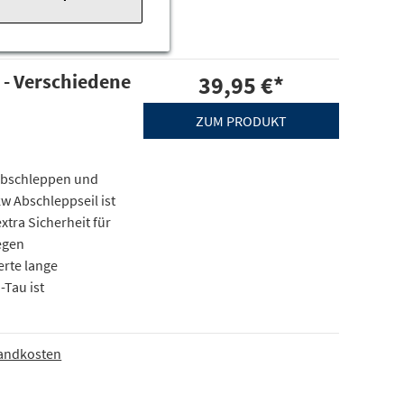
 - Verschiedene
39,95 €
*
ZUM PRODUKT
Abschleppen und
w Abschleppseil ist
xtra Sicherheit für
egen
erte lange
-Tau ist
andkosten