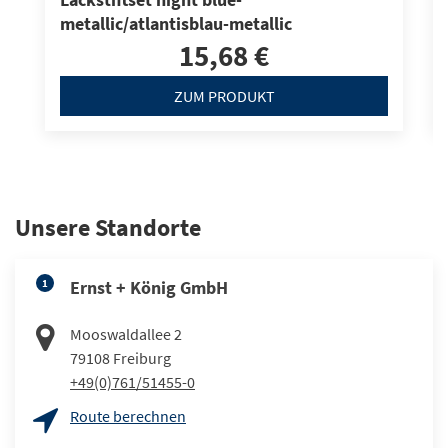
Lackstiftset night blue-
metallic/atlantisblau-metallic
15,68 €
ZUM PRODUKT
Unsere Standorte
1
Ernst + König GmbH
Mooswaldallee 2
79108
Freiburg
+49(0)761/51455-0
Route berechnen