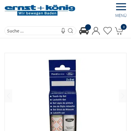
MENÜ
0