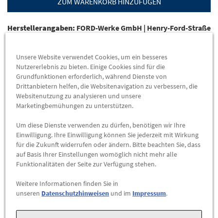
ZUM WARENKORB HINZUFÜGEN
Herstellerangaben:
FORD-Werke GmbH |
Henry-Ford-Straße
1 |
50735 Köln |
Tel: 022199992999 |
E-Mail:
kunden@ford.com
|
Webseite:
https://www.ford.de
Unsere Website verwendet Cookies, um ein besseres
Nutzererlebnis zu bieten. Einige Cookies sind für die
Original Ford Lackstift-Set
Grundfunktionen erforderlich, während Dienste von
Drittanbietern helfen, die Websitenavigation zu verbessern, die
Farbe: Royal Grau
Websitenutzung zu analysieren und unsere
1x Farbstift + 1x Klarlack
Marketingbemühungen zu unterstützen.
Um diese Dienste verwenden zu dürfen, benötigen wir Ihre
Einwilligung. Ihre Einwilligung können Sie jederzeit mit Wirkung
für die Zukunft widerrufen oder ändern. Bitte beachten Sie, dass
auf Basis Ihrer Einstellungen womöglich nicht mehr alle
Signalwort
Gefahr
Funktionalitäten der Seite zur Verfügung stehen.
Enthält
n-Butylacetat; 1-Ethoxypropan-2-ol ; Butan-1-ol ;
Weitere Informationen finden Sie in
Dipenten
unseren
Datenschutzhinweisen
und im
Impressum
.
Gefahrenhinweise
H226 Flüssigkeit und Dampf entzündbar.