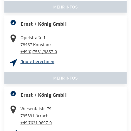
MEHR INFOS
2
Ernst + König GmbH
Opelstraße 1
78467
Konstanz
+49(0)7531/9857-0
Route berechnen
MEHR INFOS
3
Ernst + König GmbH
Wiesentalstr. 79
79539
Lörrach
+49 7621 9697-0