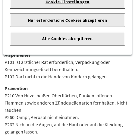
Cookie-Einstellungen
H315 Verursacht Hautreizungen.
H317 Kann allergische Hautreaktionen verursachen.
Nur erforderliche Cookies akzeptieren
H318 Verursacht schwere Augenschäden.
H336 Kann Schläfrigkeit und Benommenheit verursachen.
H411 Giftig für Wasserorganismen, mit langfristiger Wirkung.
Alle Cookies akzeptieren
Sicherheitshinweise
Allgemeines
P101 Ist ärztlicher Rat erforderlich, Verpackung oder
Kennzeichnungsetikett bereithalten.
P102 Darf nicht in die Hände von Kindern gelangen.
Prävention
P210 Von Hitze, heißen Oberflächen, Funken, offenen
Flammen sowie anderen Zündquellenarten fernhalten. Nicht
rauchen.
P260 Dampf, Aerosol nicht einatmen.
P262 Nicht in die Augen, auf die Haut oder auf die Kleidung
gelangen lassen.