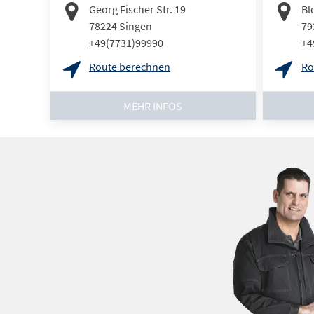
Georg Fischer Str. 19
Bl
78224
Singen
79
+49(7731)99990
+4
Route berechnen
Ro
MEHR INFOS