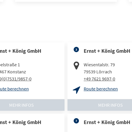
nst + König GmbH
3
Ernst + König GmbH
elstraße 1
Wiesentalstr. 79
467
Konstanz
79539
Lörrach
9(0)7531/9857-0
+49 7621 9697-0
ute berechnen
Route berechnen
MEHR INFOS
MEHR INFOS
nst + König GmbH
7
Ernst + König GmbH