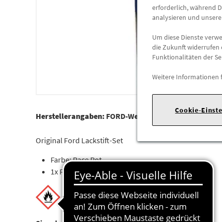
erforderlich, während D
analysieren und unser
Um diese Dienste verwen
die Zukunft widerrufen 
Funktionalitäten der Se
Weitere Informationen 
Cookie-Einst
Herstellerangaben:
FORD-Werke GmbH |
Henry-Ford-S
Original Ford Lackstift-Set
Farbe: Race Rot
1x Farbstift + 1x Klarlack