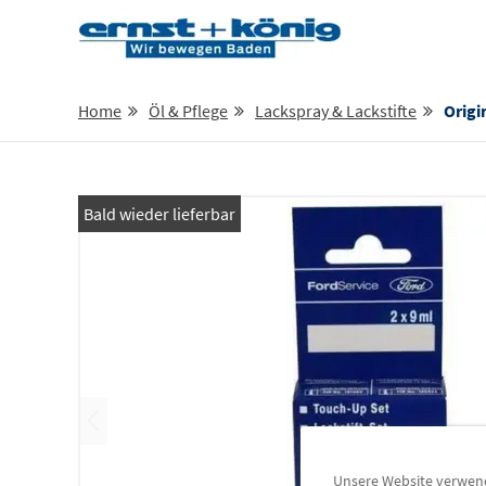
Home
Öl & Pflege
Lackspray & Lackstifte
Origin
Bald wieder lieferbar
Unsere Website verwende