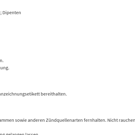
 ; Dipenten
n.
kung.
ennzeichnungsetikett bereithalten.
lammen sowie anderen Zündquellenarten fernhalten. Nicht rauchen
ung gelangen lassen.