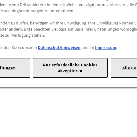
ienste von Drittanbietern helfen, die Websitenavigation zu verbessern, die
e Marketingbemühungen zu unterstützen.
den zu dürfen, benötigen wir Ihre Einwilligung. Ihre Einwilligung können Si
oder ändern. Bitte beachten Sie, dass auf Basis Ihrer Einstellungen womögli
ite zur Verfügung stehen.
finden Sie in unseren
Datenschutzhinweisen
und im
Impressum
.
Nur erforderliche Cookies
ellungen
Alle C
akzeptieren
traße 1 |
50735 Köln |
Tel: 022199992999 |
E-Mail:
kunden@ford.