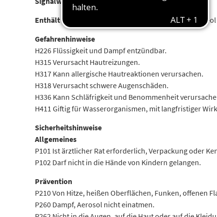
Signalwort
Gefahr
Enthält
n-Butylacetat; 1-Ethoxypropan-2-ol ; Butan-1-ol
Gefahrenhinweise
H226 Flüssigkeit und Dampf entzündbar.
H315 Verursacht Hautreizungen.
H317 Kann allergische Hautreaktionen verursachen.
H318 Verursacht schwere Augenschäden.
H336 Kann Schläfrigkeit und Benommenheit verursache
H411 Giftig für Wasserorganismen, mit langfristiger Wir
Sicherheitshinweise
Allgemeines
P101 Ist ärztlicher Rat erforderlich, Verpackung oder K
P102 Darf nicht in die Hände von Kindern gelangen.
Prävention
P210 Von Hitze, heißen Oberflächen, Funken, offenen F
P260 Dampf, Aerosol nicht einatmen.
P262 Nicht in die Augen, auf die Haut oder auf die Kleid