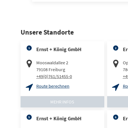
Unsere Standorte
1
Ernst + König GmbH
2
Er
Mooswaldallee 2
Op
79108
Freiburg
78
+49(0)761/51455-0
+4
Route berechnen
Ro
MEHR INFOS
5
Ernst + König GmbH
6
Er