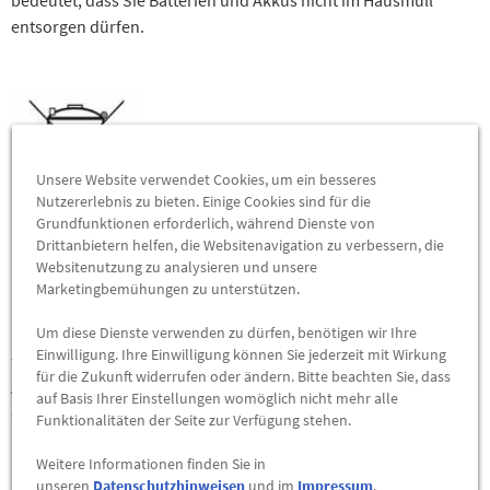
bedeutet, dass Sie Batterien und Akkus nicht im Hausmüll
entsorgen dürfen.
Unsere Website verwendet Cookies, um ein besseres
Nutzererlebnis zu bieten. Einige Cookies sind für die
Grundfunktionen erforderlich, während Dienste von
Drittanbietern helfen, die Websitenavigation zu verbessern, die
Websitenutzung zu analysieren und unsere
Da unsere Warensendungen Batterien und Akkus enthalten
Marketingbemühungen zu unterstützen.
können, weisen wir Sie nach dem Batteriegesetz auf folgendes
Um diese Dienste verwenden zu dürfen, benötigen wir Ihre
hin: Batterien und Akkus dürfen nicht im Hausmüll entsorgt
Einwilligung. Ihre Einwilligung können Sie jederzeit mit Wirkung
werden. Sie sind zur Rückgabe gebrauchter Batterien und
für die Zukunft widerrufen oder ändern. Bitte beachten Sie, dass
Akkus verpflichtet. Altbatterien können u. a. Schadstoffe
auf Basis Ihrer Einstellungen womöglich nicht mehr alle
enthalten, die bei einer nicht sachgemäßen Lagerung oder
Funktionalitäten der Seite zur Verfügung stehen.
Entsorgung die Umwelt oder Ihre Gesundheit schädigen
Weitere Informationen finden Sie in
können. Batterien enthalten u. a. auch wichtige Rohstoffe
unseren
Datenschutzhinweisen
und im
Impressum
.